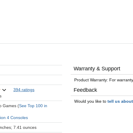
Warranty & Support
Product Warranty: For warranty
Feedback
394 ratings
s
Would you like to
tell us abou
eo Games (
See Top 100 in
tion 4 Consoles
 inches; 7.41 ounces