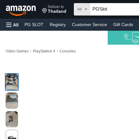
Deliver to
All
Thailand
PG SLOT
Registry
Customer Service
Gift Cards
All
›
›
Video Games
PlayStation 4
Consoles