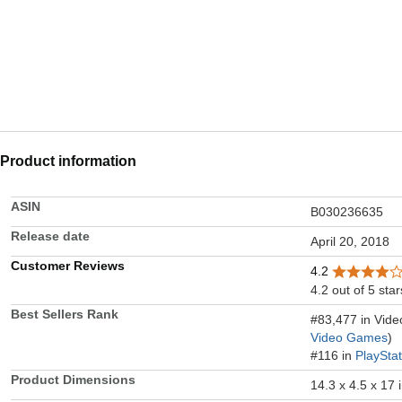
Product information
ASIN
B030236635
Release date
April 20, 2018
Customer Reviews
4.2
4.2 out of 5 star
Best Sellers Rank
#83,477 in Vid
Video Games
)
#116 in
PlaySta
Product Dimensions
14.3 x 4.5 x 17