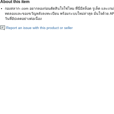
About this item
กองสลาก-.com อยากลองก่อนตัดสินใจใช่ไหม ที่นี่มีสล็อต รูเล็ต และเกมกี
ทดลองและของขวัญหลังลงทะเบียน พร้อมระบบใหม่ล่าสุด มั่นใจด้วย API
วันที่อัปเดตอย่างต่อเนื่อง
Report an issue with this product or seller