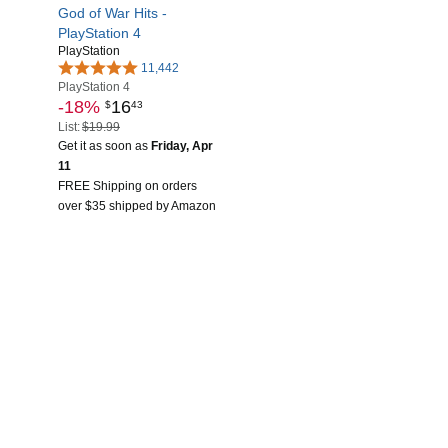
God of War Hits -
PlayStation 4
PlayStation
11,442
PlayStation 4
-18%
16
$
43
List:
$19.99
Get it as soon as
Friday, Apr
11
FREE Shipping on orders
over $35 shipped by Amazon