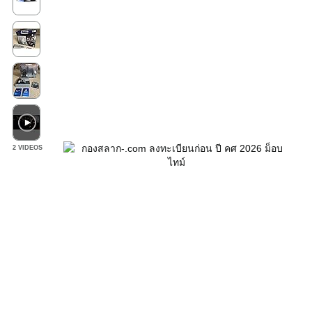
2 VIDEOS