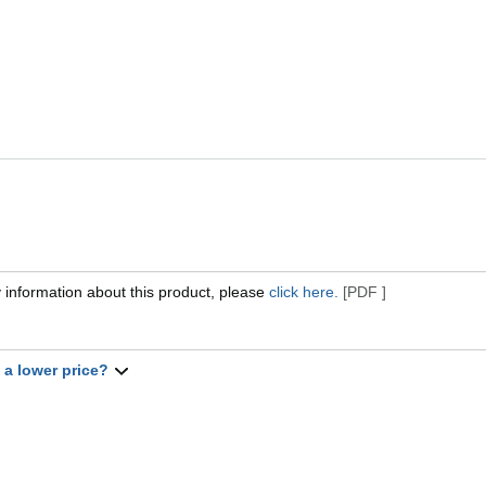
 information about this product, please
click here.
[PDF ]
t a lower price?