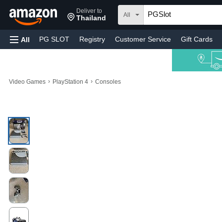
Deliver to
All
Thailand
PG SLOT
Registry
Customer Service
Gift Cards
All
›
›
Video Games
PlayStation 4
Consoles