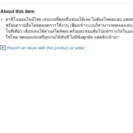
About this item
คาสิโนออนไลน์ไทย เล่นเกมที่คุณชื่นชอบได้เลย ไม่ต้องโหลดแอป แพลต
พร้อมความลื่นไหลตลอดการใช้งาน เพียงเข้าระบบก็สามารถทดลองเล่น
ในที่เดียว เลือกเล่นได้ตามสไตล์คุณ พร้อมสะสมแต้มไปแลกรางวัลในอ
ใช่ไหม ทดลองเล่นฟรีทุกเกมได้ทันที ไม่มีข้อผูกมัด แค่คลิกเข้ามา
Report an issue with this product or seller