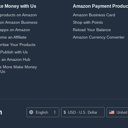
e Money with Us
Amazon Payment Produc
 products on Amazon
Amazon Business Card
 on Amazon Business
Shop with Points
 apps on Amazon
Reload Your Balance
me an Affiliate
Amazon Currency Converter
rtise Your Products
-Publish with Us
t an Amazon Hub
e More Make Money
 Us
English
$
USD - U.S. Dollar
United