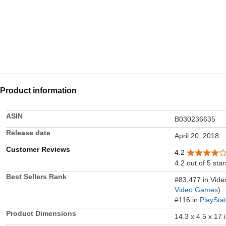
Product information
ASIN
B030236635
Release date
April 20, 2018
Customer Reviews
4.2
4.2 out of 5 star
Best Sellers Rank
#83,477 in Vid
Video Games
)
#116 in
PlaySta
Product Dimensions
14.3 x 4.5 x 17