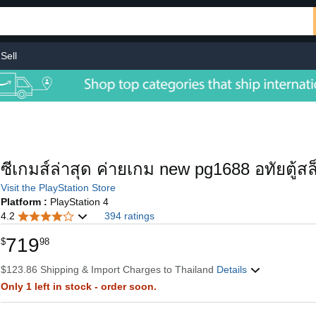
Sell
ซีเกมส์ล่าสุด ค่ายเกม new pg1688 อทัยตู้ส
Visit the PlayStation Store
Platform :
PlayStation 4
4.2
394 ratings
719
$
98
$123.86 Shipping & Import Charges to Thailand
Details
Only 1 left in stock - order soon.