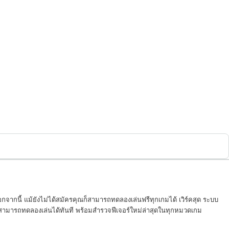
อกจากนี้ แม้ยังไม่ได้สมัครคุณก็สามารถทดลองเล่นฟรีทุกเกมได้ เวิร์คสุด ระบบ
บก็สามารถทดลองเล่นได้ทันที พร้อมสำรวจฟีเจอร์ใหม่ล่าสุดในทุกหมวดเกม