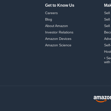
Get to Know Us
Mak
Careers
Sell
Blog
Sell
About Amazon
Sell
Investor Relations
Beco
Amazon Devices
Adve
Amazon Science
Self
Hos
›
Se
with