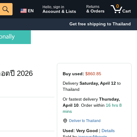
0
Returns
Hello, sign in
EN
& Orders
Cart
Account & Lists
Get free shipping to Thailand
ล็อตปี 2026
Buy used:
$860.85
Delivery
Saturday, April 12
to
Thailand
Or fastest delivery
Thursday,
April 10
. Order within
16 hrs 8
mins
Deliver to
Thailand
Used: Very Good
|
Details
Sold by
jerseys4thewin