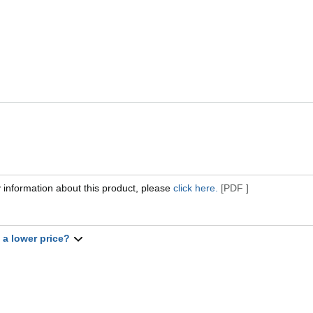
 information about this product, please
click here.
[PDF ]
t a lower price?