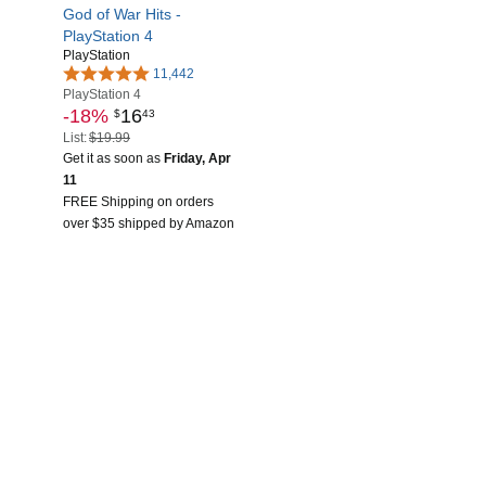
God of War Hits -
PlayStation 4
PlayStation
11,442
PlayStation 4
-18%
16
$
43
List:
$19.99
Get it as soon as
Friday, Apr
11
FREE Shipping on orders
over $35 shipped by Amazon