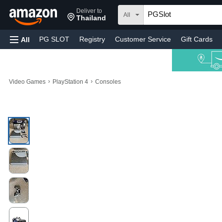
Deliver to
All
Thailand
PG SLOT
Registry
Customer Service
Gift Cards
All
›
›
Video Games
PlayStation 4
Consoles