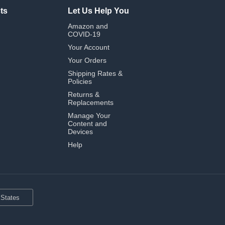
ts
Let Us Help You
Amazon and
COVID-19
Your Account
Your Orders
Shipping Rates &
Policies
Returns &
Replacements
Manage Your
Content and
Devices
Help
 States