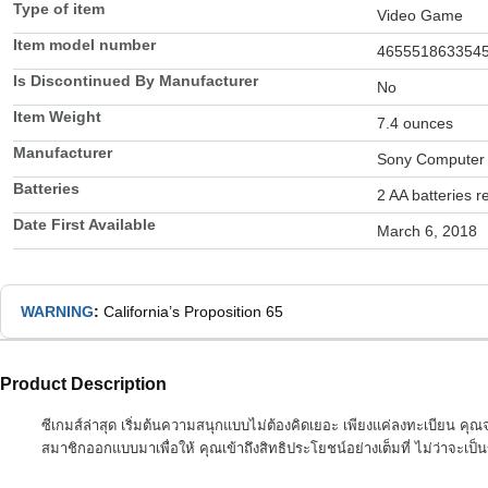
Type of item
Video Game
Item model number
465551863354
Is Discontinued By Manufacturer
No
Item Weight
7.4 ounces
Manufacturer
Sony Computer 
Batteries
2 AA batteries r
Date First Available
March 6, 2018
WARNING
:
California’s Proposition 65
Product Description
ซีเกมส์ล่าสุด เริ่มต้นความสนุกแบบไม่ต้องคิดเยอะ เพียงแค่ลงทะเบียน คุณ
สมาชิกออกแบบมาเพื่อให้ คุณเข้าถึงสิทธิประโยชน์อย่างเต็มที่ ไม่ว่าจะเ