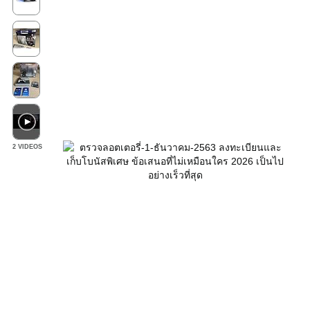
2 VIDEOS