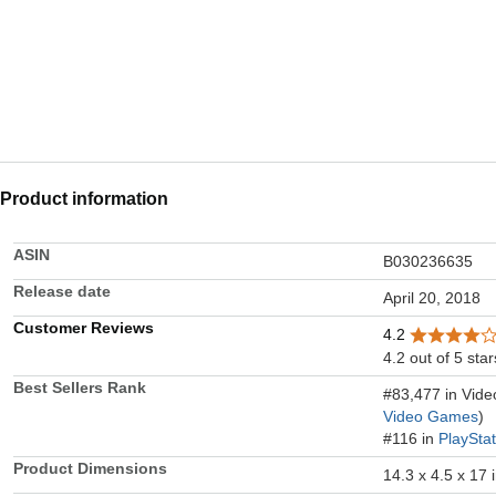
Product information
ASIN
B030236635
Release date
April 20, 2018
Customer Reviews
4.2
4.2 out of 5 star
Best Sellers Rank
#83,477 in Vid
Video Games
)
#116 in
PlaySta
Product Dimensions
14.3 x 4.5 x 17