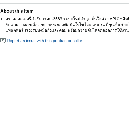
About this item
ตรวจลอตเตอรี่-1-ธันวาคม-2563 ระบบใหม่ล่าสุด มั่นใจด้วย API ลิขสิทธิ
อัปเดตอย่างต่อเนื่อง อยากลองก่อนตัดสินใจใช่ไหม เล่นเกมที่คุณชื่นชอบ
แพลตฟอร์มรองรับทั้งมือถือและคอม พร้อมความลื่นไหลตลอดการใช้งาน
Report an issue with this product or seller