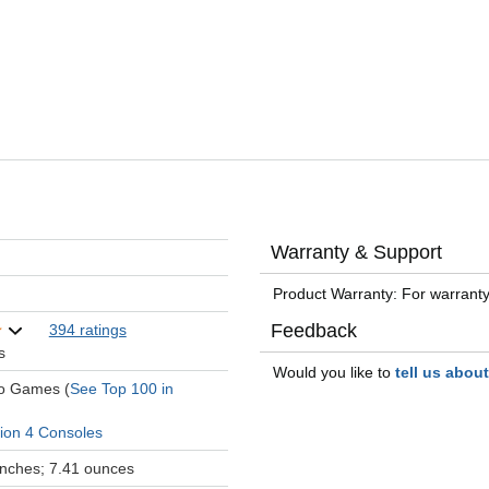
Warranty & Support
Product Warranty: For warranty
Feedback
394 ratings
s
Would you like to
tell us abou
eo Games (
See Top 100 in
tion 4 Consoles
 inches; 7.41 ounces