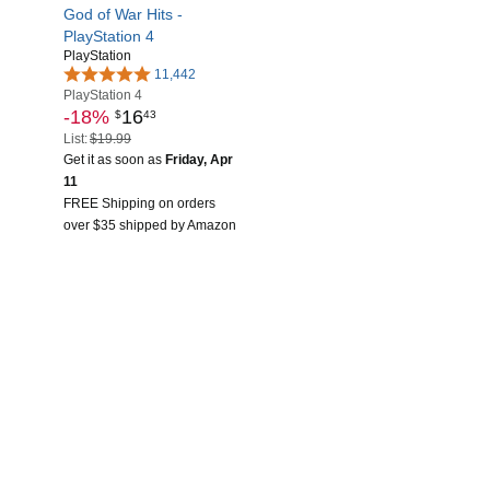
God of War Hits -
PlayStation 4
PlayStation
11,442
PlayStation 4
-18%
16
$
43
List:
$19.99
Get it as soon as
Friday, Apr
11
FREE Shipping on orders
over $35 shipped by Amazon