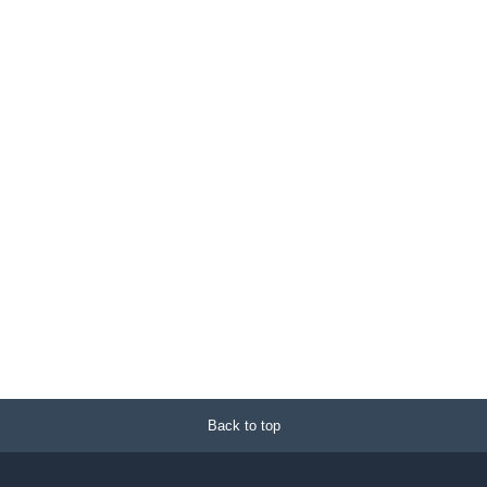
Back to top