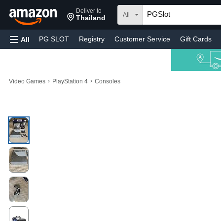
Deliver to
All
Thailand
PG SLOT
Registry
Customer Service
Gift Cards
All
›
›
Video Games
PlayStation 4
Consoles