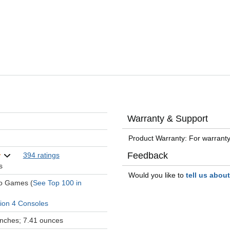
Warranty & Support
Product Warranty: For warranty
Feedback
394 ratings
s
Would you like to
tell us abou
eo Games (
See Top 100 in
tion 4 Consoles
 inches; 7.41 ounces