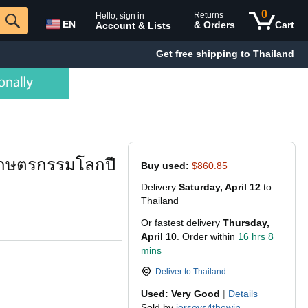
0
Returns
Hello, sign in
EN
& Orders
Cart
Account & Lists
Get free shipping to Thailand
 เกษตรกรรมโลกปี
Buy used:
$860.85
Delivery
Saturday, April 12
to
Thailand
Or fastest delivery
Thursday,
April 10
. Order within
16 hrs 8
mins
Deliver to
Thailand
Used: Very Good
|
Details
Sold by
jerseys4thewin