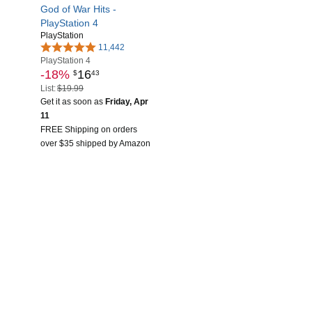
God of War Hits -
PlayStation 4
PlayStation
11,442
PlayStation 4
-18%
16
$
43
List:
$19.99
Get it as soon as
Friday, Apr
11
FREE Shipping on orders
over $35 shipped by Amazon