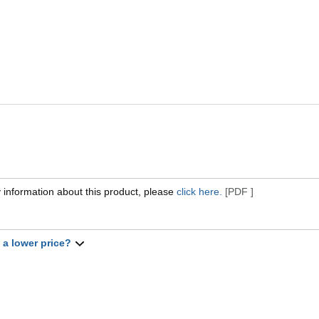
 information about this product, please
click here.
[PDF ]
t a lower price?