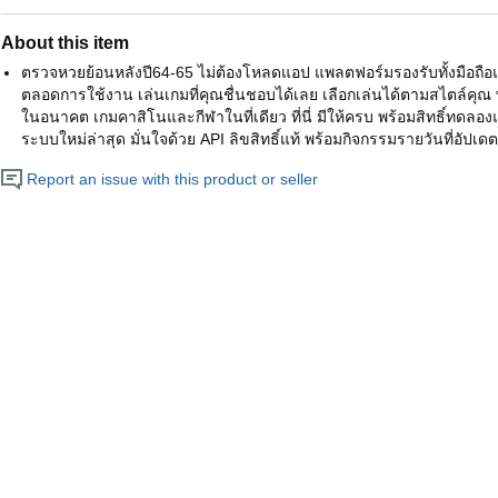
About this item
ตรวจหวยย้อนหลังปี64-65 ไม่ต้องโหลดแอป แพลตฟอร์มรองรับทั้งมือถื
ตลอดการใช้งาน เล่นเกมที่คุณชื่นชอบได้เลย เลือกเล่นได้ตามสไตล์คุ
ในอนาคต เกมคาสิโนและกีฬาในที่เดียว ที่นี่ มีให้ครบ พร้อมสิทธิ์ทด
ระบบใหม่ล่าสุด มั่นใจด้วย API ลิขสิทธิ์แท้ พร้อมกิจกรรมรายวันที่อัปเดตอ
Report an issue with this product or seller