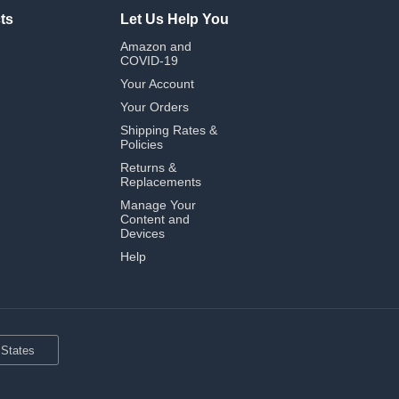
ts
Let Us Help You
Amazon and
COVID-19
Your Account
Your Orders
Shipping Rates &
Policies
Returns &
Replacements
Manage Your
Content and
Devices
Help
 States