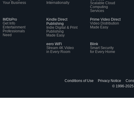
Your Business
Internationally
Scalable Cloud
Computing
Services
IMDbPro
Kindle Direct
Prime Video Direct
Get Info
Video Distribution
Publishing
Entertainment
Made Easy
Indie Digital & Print
Professionals
Publishing
Need
Made Easy
eero WiFi
Blink
Stream 4K Video
Smart Security
in Every Room
for Every Home
Conditions of Use
Privacy Notice
Cons
© 1996-2025, 