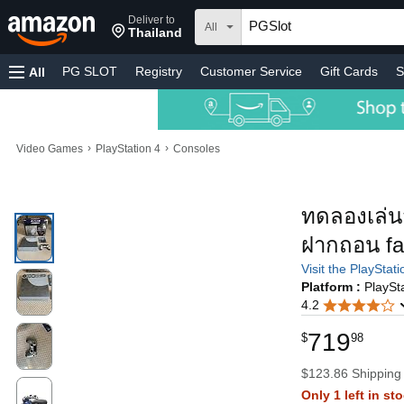
Deliver to
All
Thailand
PG SLOT
Registry
Customer Service
Gift Cards
S
All
›
›
Video Games
PlayStation 4
Consoles
ทดลองเล่นส
ฝากถอน fas
Visit the PlayStat
Platform :
PlaySt
4.2
719
$
98
$123.86 Shipping
Only 1 left in st