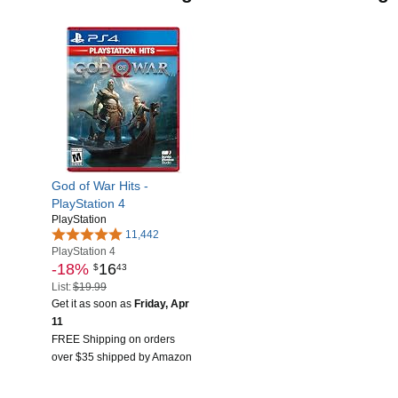
God of War Hits -
PlayStation 4
PlayStation
11,442
PlayStation 4
-18%
16
$
43
List:
$19.99
Get it as soon as
Friday, Apr
11
FREE Shipping on orders
over $35 shipped by Amazon