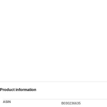
Product information
ASIN
B030236635