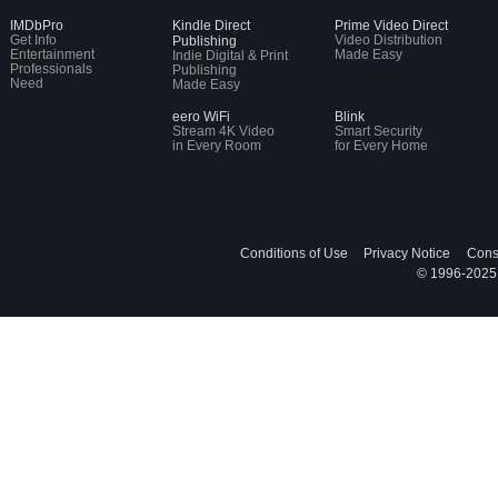
IMDbPro
Kindle Direct
Prime Video Direct
Get Info
Video Distribution
Publishing
Entertainment
Made Easy
Indie Digital & Print
Professionals
Publishing
Need
Made Easy
eero WiFi
Blink
Stream 4K Video
Smart Security
in Every Room
for Every Home
Conditions of Use
Privacy Notice
Cons
© 1996-2025, 