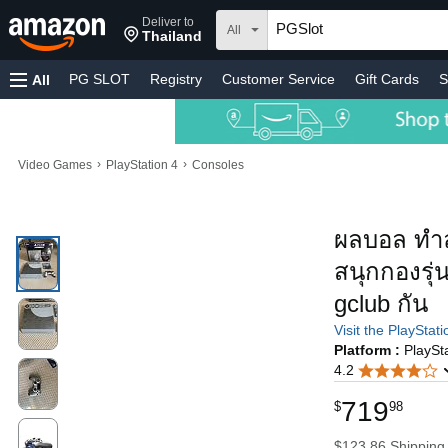
Deliver to
All
Thailand
PG SLOT
Registry
Customer Service
Gift Cards
S
All
›
›
Video Games
PlayStation 4
Consoles
ผลบอล ทําล
สนุกกองรุ่
gclub กัน
Visit the PlayStat
Platform :
PlaySt
4.2
719
$
98
$123.86 Shipping