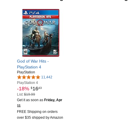
God of War Hits -
PlayStation 4
PlayStation
11,442
PlayStation 4
-18%
16
$
43
List:
$19.99
Get it as soon as
Friday, Apr
11
FREE Shipping on orders
over $35 shipped by Amazon