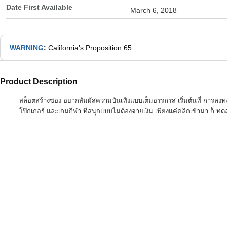
Date First Available
March 6, 2018
WARNING
:
California’s Proposition 65
Product Description
สล็อตสร้างซอง อยากสัมผัสความบันเทิงแบบเต็มอรรถรส เริ่มต้นที่ การลง
โป๊กเกอร์ และเกมกีฬา ที่สนุกแบบไม่ต้องจ่ายเงิน เพียงแค่คลิกเข้ามา ก็ ทด