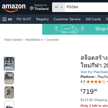
Deliver to
All
Thailand
PG SLOT
Registry
Customer Service
Gift Cards
S
All
›
›
Video Games
PlayStation 4
Consoles
สล็อตสร้าง
ใหม่กีฬา 2
Visit the PlayStat
Platform :
PlaySt
4.2
719
$
98
$123.86 Shipping
Only 1 left in st