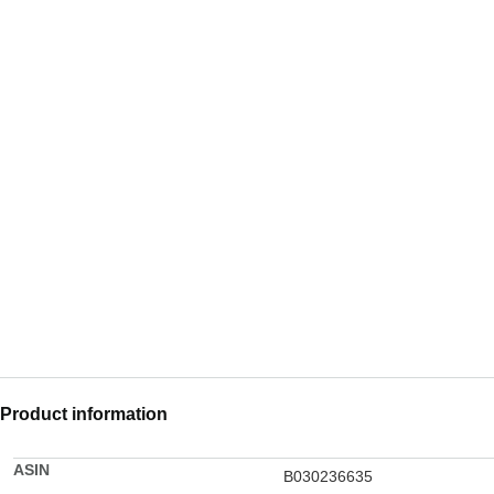
Product information
ASIN
B030236635