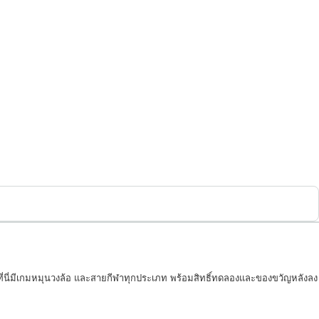
 ที่นี่มีเกมหมุนวงล้อ และสายกีฬาทุกประเภท พร้อมสิทธิ์ทดลองและของขวัญหลังลง