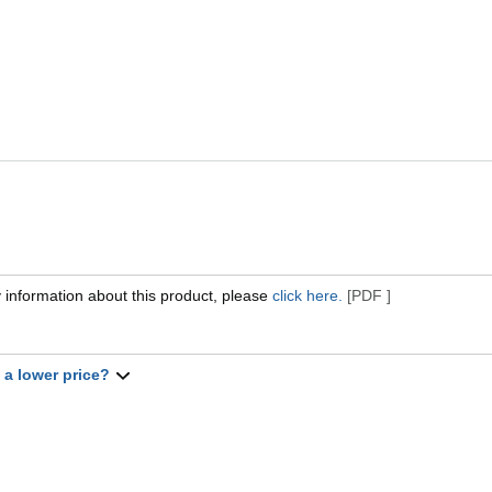
 information about this product, please
click here.
[PDF ]
t a lower price?