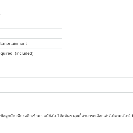
5
Entertainment
equired. (included)
ข้อผูกมัด เพียงคลิกเข้ามา แม้ยังไม่ได้สมัคร คุณก็สามารถเลือกเล่นได้ตามสไตล์