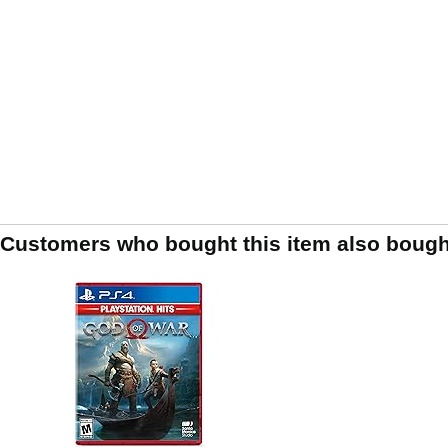
Customers who bought this item also bough