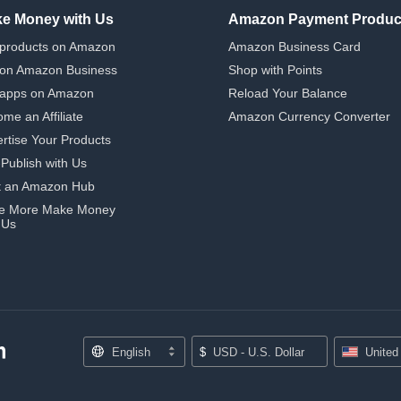
e Money with Us
Amazon Payment Produc
 products on Amazon
Amazon Business Card
 on Amazon Business
Shop with Points
 apps on Amazon
Reload Your Balance
me an Affiliate
Amazon Currency Converter
rtise Your Products
-Publish with Us
t an Amazon Hub
e More Make Money
 Us
English
$
USD - U.S. Dollar
United