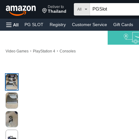
Deliver to
All
Thailand
PG SLOT
Registry
Customer Service
Gift Cards
All
›
›
Video Games
PlayStation 4
Consoles