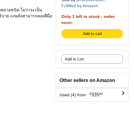
Fulfilled by Amazon
กหลายชนิด ไม่ว่าจะเป็น
งอธิบาย แถมยังสามารถลองฝีมือ
Only 1 left in stock - order
soon.
Add to cart
Add to List
Other sellers on Amazon
$
335
99
Used (4) from