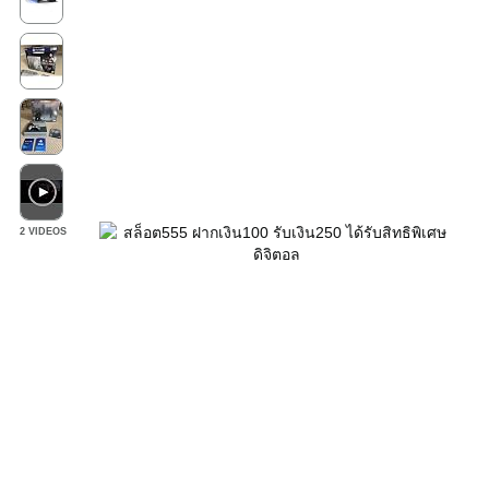
2 VIDEOS