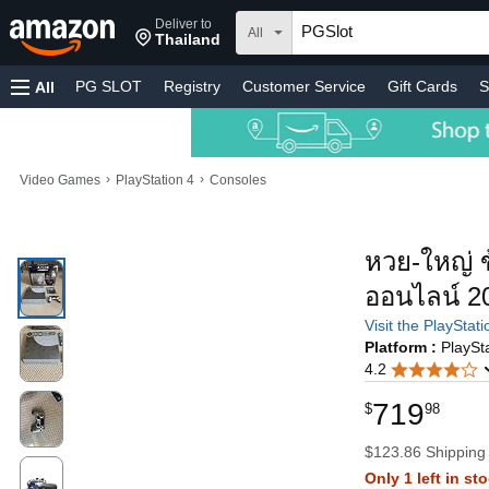
Deliver to
All
Thailand
PG SLOT
Registry
Customer Service
Gift Cards
S
All
›
›
Video Games
PlayStation 4
Consoles
หวย-ใหญ่ 
ออนไลน์ 20
Visit the PlayStat
Platform :
PlaySt
4.2
719
$
98
$123.86 Shipping
Only 1 left in st