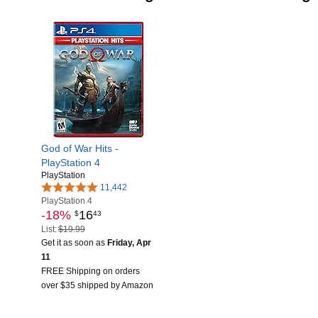
God of War Hits -
PlayStation 4
PlayStation
11,442
PlayStation 4
-18%
16
$
43
List:
$19.99
Get it as soon as
Friday, Apr
11
FREE Shipping on orders
over $35 shipped by Amazon