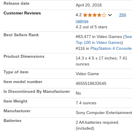
Release date
April 20, 2018
Customer Reviews
4.2
394
ratings
4.2 out of 5 stars
Best Sellers Rank
#83,477 in Video Games (
See
Top 100 in Video Games
)
#116 in
PlayStation 4 Console
Product Dimensions
14.3 x 4.5 x 17 inches; 7.41
ounces
Type of item
Video Game
Item model number
4655518633545
Is Discontinued By Manufacturer
No
Item Weight
7.4 ounces
Manufacturer
Sony Computer Entertainmen
Batteries
2 AA batteries required.
(included)