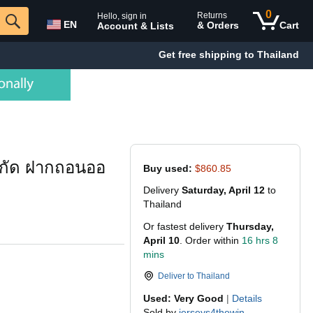
0
Returns
Hello, sign in
EN
& Orders
Cart
Account & Lists
Get free shipping to Thailand
ำกัด ฝากถอนออ
Buy used:
$860.85
Delivery
Saturday, April 12
to
Thailand
Or fastest delivery
Thursday,
April 10
. Order within
16 hrs 8
mins
Deliver to
Thailand
Used: Very Good
|
Details
Sold by
jerseys4thewin