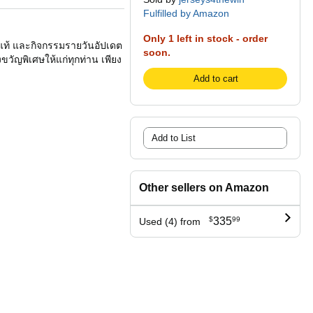
Fulfilled by Amazon
Only 1 left in stock - order
ิ์แท้ และกิจกรรมรายวันอัปเดต
soon.
ขวัญพิเศษให้แก่ทุกท่าน เพียง
Add to cart
Add to List
Other sellers on Amazon
$
335
99
Used (4) from