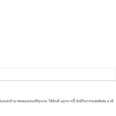
ียงแค่เข้ามาทดลองเล่นฟรีทุกเกม ได้ทันที นอกจากนี้ ยังมีกิจกรรมสุดพิเศษ อาทิ