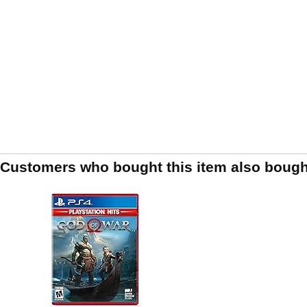
Customers who bought this item also bough