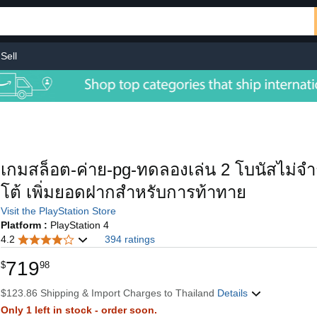
Sell
เกมสล็อต-ค่าย-pg-ทดลองเล่น 2 โบนัสไม่จ
โต้ เพิ่มยอดฝากสำหรับการท้าทาย
Visit the PlayStation Store
Platform :
PlayStation 4
4.2
394 ratings
719
$
98
$123.86 Shipping & Import Charges to Thailand
Details
Only 1 left in stock - order soon.