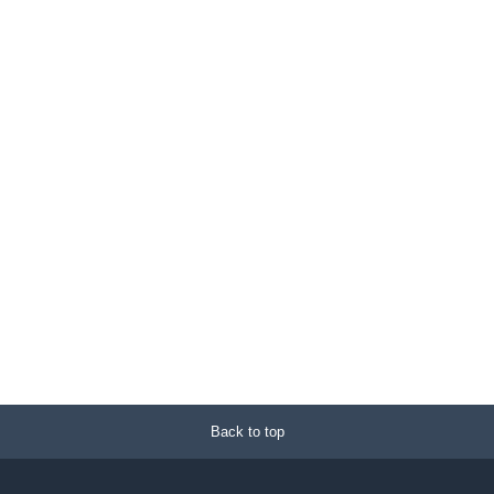
Back to top