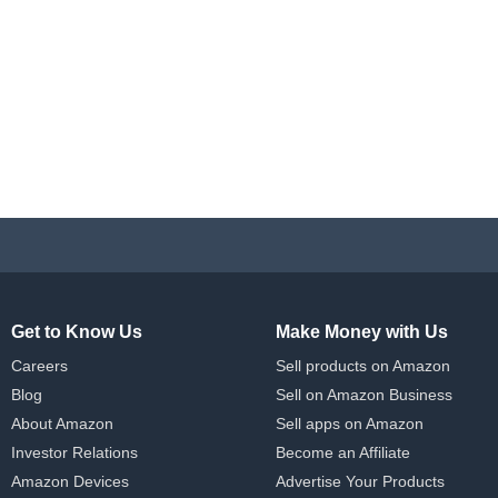
Get to Know Us
Make Money with Us
Careers
Sell products on Amazon
Blog
Sell on Amazon Business
About Amazon
Sell apps on Amazon
Investor Relations
Become an Affiliate
Amazon Devices
Advertise Your Products