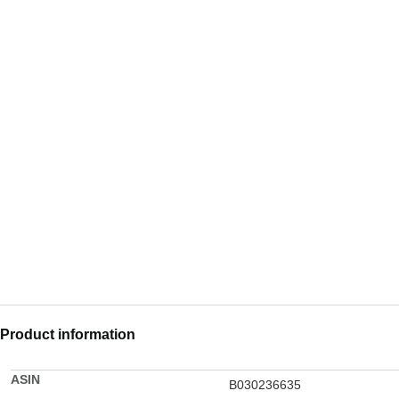
Product information
ASIN
B030236635