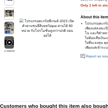
Only 1 left in st
About this ite
โปรแกรมตะกร้อซ
เพียงแค่ลงทะเบี
โน และกีฬาหลาก
ไม่ต้องเสียเงิน
ใจที่จะลงทุน ค
เพียงแค่เข้าระ
2 VIDEOS
Report an issue
Customers who bought this item also bough