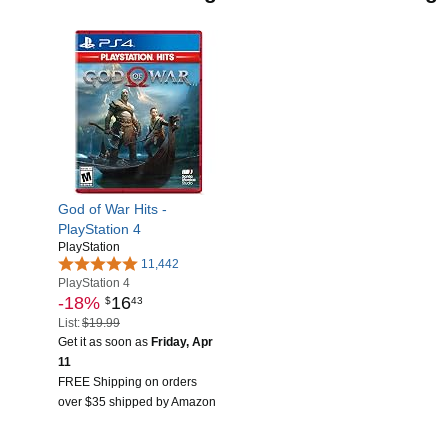
God of War Hits -
PlayStation 4
PlayStation
11,442
PlayStation 4
-18%
16
$
43
List:
$19.99
Get it as soon as
Friday, Apr
11
FREE Shipping on orders
over $35 shipped by Amazon