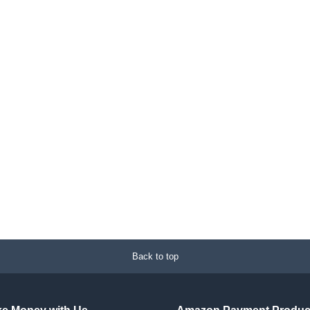
Back to top