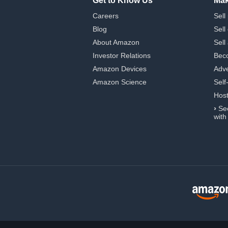
Get to Know Us
Mak
Careers
Sell
Blog
Sell
About Amazon
Sell
Investor Relations
Beco
Amazon Devices
Adve
Amazon Science
Self
Hos
›
Se
with