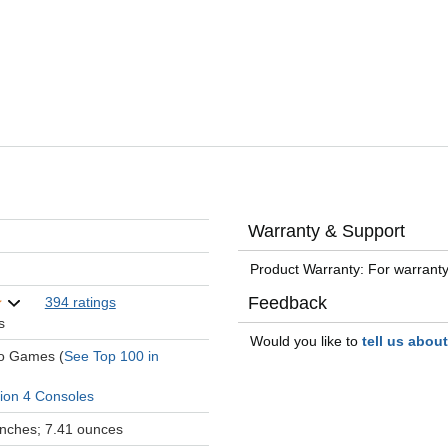
Warranty & Support
Product Warranty: For warranty
Feedback
394 ratings
s
Would you like to
tell us abou
eo Games (
See Top 100 in
tion 4 Consoles
 inches; 7.41 ounces