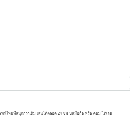
์ใหม่ที่สนุกกว่าเดิม เล่นได้ตลอด 24 ชม บนมือถือ หรือ คอม ได้เลย