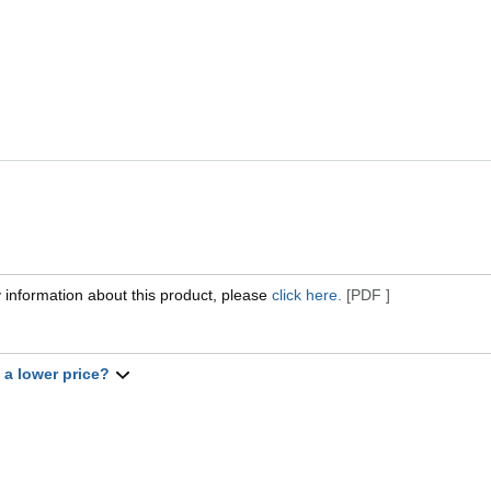
 information about this product, please
click here.
[PDF ]
t a lower price?