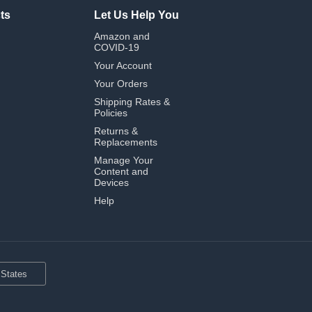
ts
Let Us Help You
Amazon and
COVID-19
Your Account
Your Orders
Shipping Rates &
Policies
Returns &
Replacements
Manage Your
Content and
Devices
Help
 States