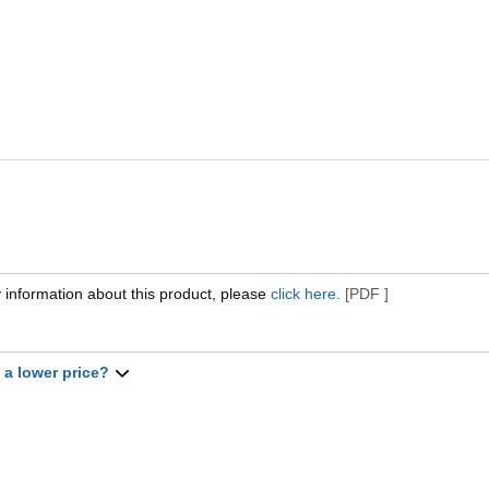
 information about this product, please
click here.
[PDF ]
t a lower price?