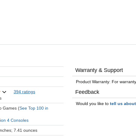
Warranty & Support
Product Warranty: For warranty
Feedback
394 ratings
s
Would you like to
tell us abou
eo Games (
See Top 100 in
tion 4 Consoles
 inches; 7.41 ounces