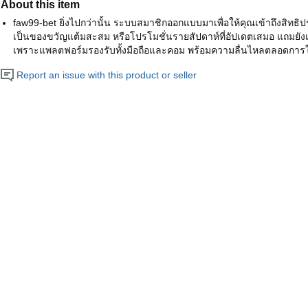
About this item
faw99-bet ยิ่งไปกว่านั้น ระบบสมาชิกออกแบบมาเพื่อให้คุณเข้าถึงสิทธิปร
เป็นของขวัญแต้มสะสม หรือโปรโมชั่นรายสัปดาห์ที่อัปเดตเสมอ แถมยั
เพราะแพลตฟอร์มรองรับทั้งมือถือและคอม พร้อมความลื่นไหลตลอดการ
Report an issue with this product or seller