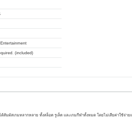
5
Entertainment
equired. (included)
ด้สัมผัสเกมหลากหลาย ทั้งสล็อต รูเล็ต และเกมกีฬาทั้งหมด โดยไม่เสียค่าใช้จ่าย