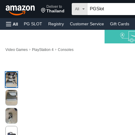
Deliver to
All
Thailand
PG SLOT
Registry
Customer Service
Gift Cards
All
›
›
Video Games
PlayStation 4
Consoles