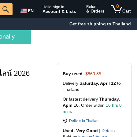
0
Returns
Hello, sign in
EN
& Orders
Cart
Account & Lists
Get free shipping to Thailand
ไลน์ 2026
Buy used:
$860.85
Delivery
Saturday, April 12
to
Thailand
Or fastest delivery
Thursday,
April 10
. Order within
16 hrs 8
mins
Deliver to
Thailand
Used: Very Good
|
Details
Sold by
jerseys4thewin