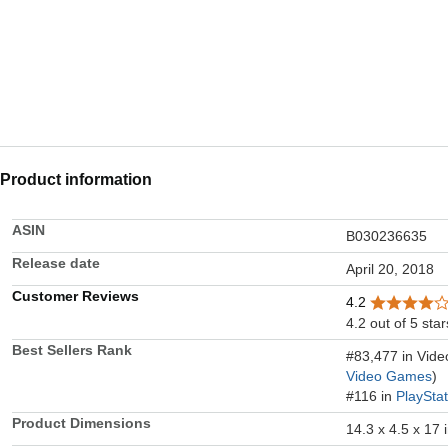
Product information
ASIN
B030236635
Release date
April 20, 2018
Customer Reviews
4.2
4.2 out of 5 star
Best Sellers Rank
#83,477 in Vid
Video Games
)
#116 in
PlaySta
Product Dimensions
14.3 x 4.5 x 17