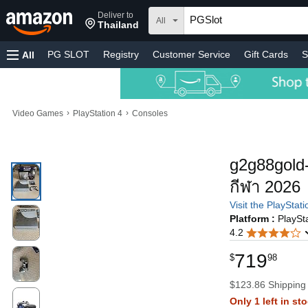
Deliver to
All
Thailand
PG SLOT
Registry
Customer Service
Gift Cards
S
All
›
›
Video Games
PlayStation 4
Consoles
g2g88gold
กีฬา 2026
Visit the PlayStat
Platform :
PlaySt
4.2
719
$
98
$123.86 Shipping
Only 1 left in st