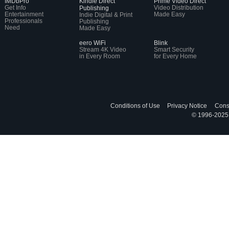
IMDbPro
Kindle Direct
Prime Video Direct
Get Info
Video Distribution
Publishing
Entertainment
Made Easy
Indie Digital & Print
Professionals
Publishing
Need
Made Easy
eero WiFi
Blink
Stream 4K Video
Smart Security
in Every Room
for Every Home
Conditions of Use
Privacy Notice
Cons
© 1996-2025, 