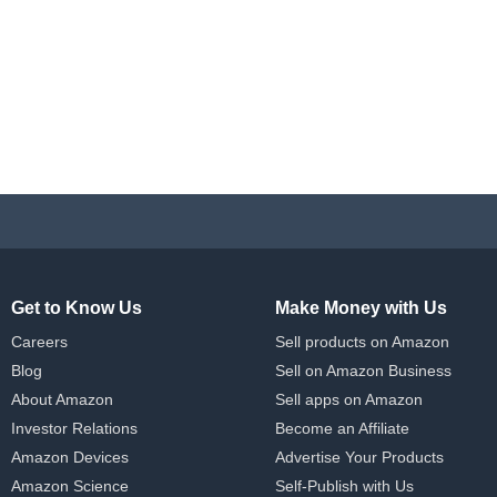
Get to Know Us
Make Money with Us
Careers
Sell products on Amazon
Blog
Sell on Amazon Business
About Amazon
Sell apps on Amazon
Investor Relations
Become an Affiliate
Amazon Devices
Advertise Your Products
Amazon Science
Self-Publish with Us