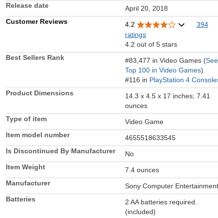
Release date
April 20, 2018
Customer Reviews
4.2
394
ratings
4.2 out of 5 stars
Best Sellers Rank
#83,477 in Video Games (
See
Top 100 in Video Games
)
#116 in
PlayStation 4 Console
Product Dimensions
14.3 x 4.5 x 17 inches; 7.41
ounces
Type of item
Video Game
Item model number
4655518633545
Is Discontinued By Manufacturer
No
Item Weight
7.4 ounces
Manufacturer
Sony Computer Entertainmen
Batteries
2 AA batteries required.
(included)