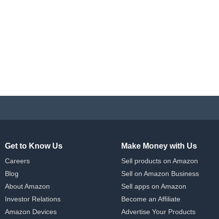
Get to Know Us
Make Money with Us
Careers
Sell products on Amazon
Blog
Sell on Amazon Business
About Amazon
Sell apps on Amazon
Investor Relations
Become an Affiliate
Amazon Devices
Advertise Your Products