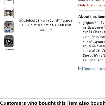
Only 1 left in st
About this ite
g2gbet789 เริ่
ทะเบียน คุณจะไ
กีฬาโดยไม่เสียค
ระบบ ก็สามารถท
ล่าสุดในทุกหม
คุณเข้าถึงสิทธิ
2 VIDEOS
สะสม หรือโปรโม
ชื่นชอบได้เลย 
คอม พร้อมความ
Report an issue
Customers who bought this item also bough