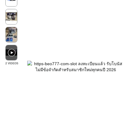
2 VIDEOS