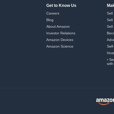
Get to Know Us
Mak
Careers
Sell
Blog
Sell
About Amazon
Sell
Investor Relations
Beco
Amazon Devices
Adve
Amazon Science
Self
Hos
›
Se
with