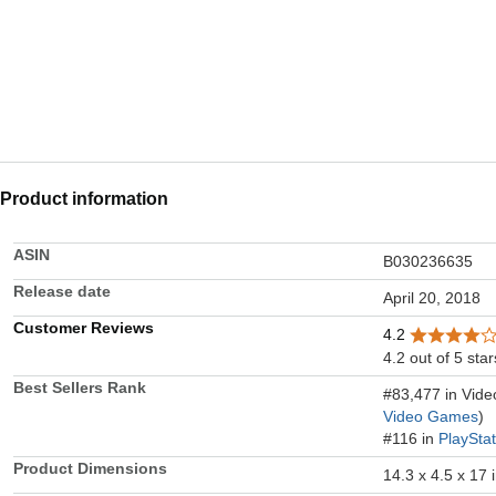
Product information
ASIN
B030236635
Release date
April 20, 2018
Customer Reviews
4.2
4.2 out of 5 star
Best Sellers Rank
#83,477 in Vid
Video Games
)
#116 in
PlaySta
Product Dimensions
14.3 x 4.5 x 17