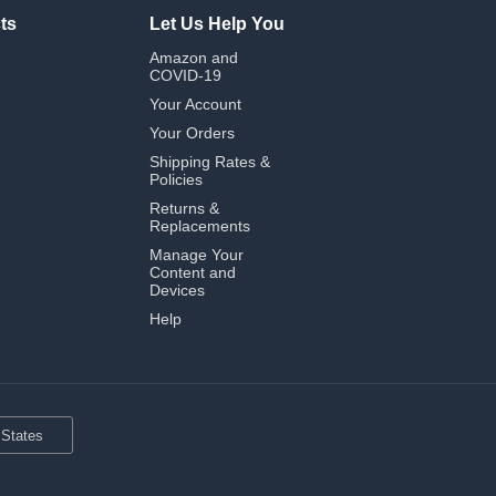
ts
Let Us Help You
Amazon and
COVID-19
Your Account
Your Orders
Shipping Rates &
Policies
Returns &
Replacements
Manage Your
Content and
Devices
Help
 States