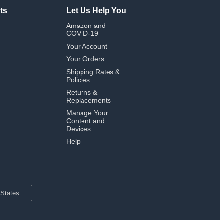
ts
Let Us Help You
Amazon and
COVID-19
Your Account
Your Orders
Shipping Rates &
Policies
Returns &
Replacements
Manage Your
Content and
Devices
Help
 States