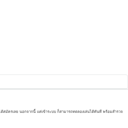
ม่ได้สมัครเลย นอกจากนี้ แค่เข้าระบบ ก็สามารถทดลองเล่นได้ทันที พร้อมสำรวจ