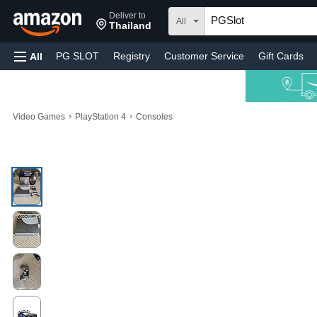
Deliver to
All
Thailand
PG SLOT
Registry
Customer Service
Gift Cards
All
›
›
Video Games
PlayStation 4
Consoles