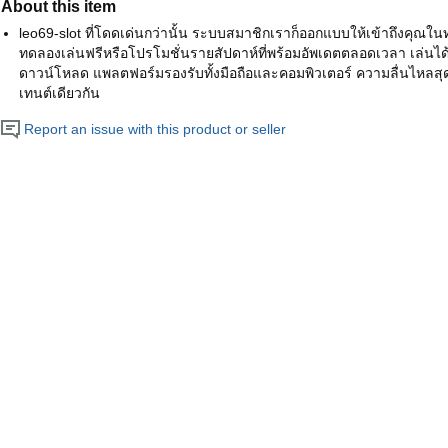
About this item
leo69-slot ที่โดดเด่นกว่านั้น ระบบสมาชิกเราก็ออกแบบให้เข้าถึงคุณในทุก
ทดลองเล่นฟรีหรือโปรโมชั่นรายสัปดาห์ที่พร้อมอัพเดตตลอดเวลา เล่นได้
ดาวน์โหลด แพลตฟอร์มรองรับทั้งมือถือและคอมพิวเตอร์ ความลื่นไหล
เทนต์เดียวกัน
Report an issue with this product or seller