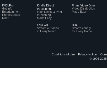
IMDbPro
Kindle Direct
Prime Video Direct
Get Info
Video Distribution
Publishing
Entertainment
Made Easy
Indie Digital & Print
Professionals
Publishing
Need
Made Easy
eero WiFi
Blink
Stream 4K Video
Smart Security
in Every Room
for Every Home
Conditions of Use
Privacy Notice
Cons
© 1996-2025, 