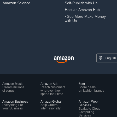
Amazon Science
Self-Publish with Us
Host an Amazon Hub
›
See More Make Money
with Us
English
Amazon Music
Amazon Ads
6pm
Stream millions
Reach customers
Score deals
of songs
wherever they
on fashion brands
spend their time
Amazon Business
AmazonGlobal
Amazon Web
Everything For
Ship Orders
Services
Your Business
Internationally
Scalable Cloud
Computing
Services