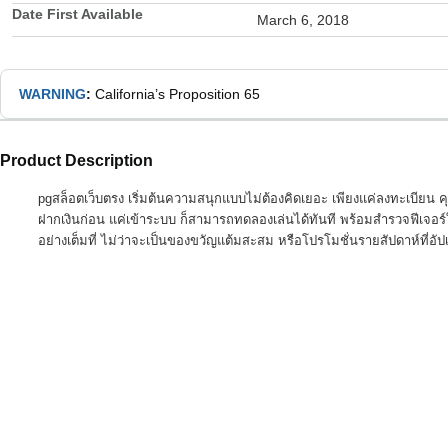
Date First Available
March 6, 2018
WARNING
:
California’s Proposition 65
Product Description
pgสล็อตเว็บตรง เริ่มต้นความสนุกแบบไม่ต้องคิดเยอะ เพียงแค่ลงทะเบียน ค
ฝากเงินก่อน แค่เข้าระบบ ก็สามารถทดลองเล่นได้ทันที พร้อมสำรวจฟีเจอร
อย่างเต็มที่ ไม่ว่าจะเป็นของขวัญแต้มสะสม หรือโปรโมชั่นรายสัปดาห์ที่อั