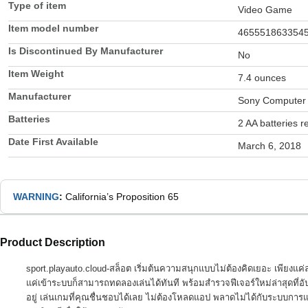
Type of item
Video Game
Item model number
465551863354
Is Discontinued By Manufacturer
No
Item Weight
7.4 ounces
Manufacturer
Sony Computer 
Batteries
2 AA batteries r
Date First Available
March 6, 2018
WARNING
:
California’s Proposition 65
Product Description
sport.playauto.cloud-สล็อต เริ่มต้นความสนุกแบบไม่ต้องคิดเยอะ เพียงแค
แค่เข้าระบบก็สามารถทดลองเล่นได้ทันที พร้อมสำรวจฟีเจอร์ใหม่ล่าสุดที่อ
อยู่ เล่นเกมที่คุณชื่นชอบได้เลย ไม่ต้องโหลดแอป พลาดไม่ได้กับระบบการแ