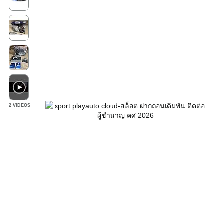
2 VIDEOS