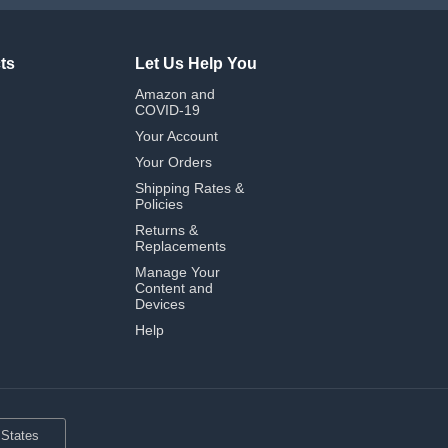
ts
Let Us Help You
Amazon and
COVID-19
Your Account
Your Orders
Shipping Rates &
Policies
Returns &
Replacements
Manage Your
Content and
Devices
Help
 States