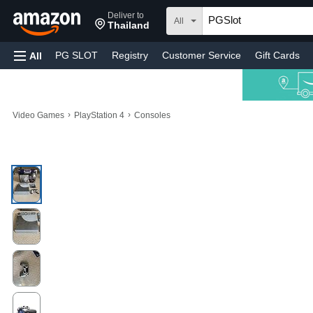
Deliver to
All
Thailand
PG SLOT
Registry
Customer Service
Gift Cards
All
›
›
Video Games
PlayStation 4
Consoles