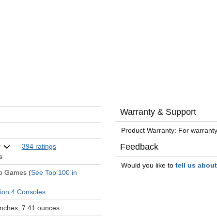
Warranty & Support
Product Warranty: For warranty
Feedback
394 ratings
s
Would you like to
tell us abou
eo Games (
See Top 100 in
tion 4 Consoles
 inches; 7.41 ounces