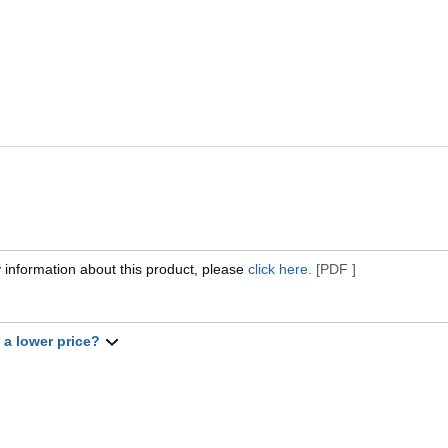
 information about this product, please
click here.
[PDF ]
t a lower price?