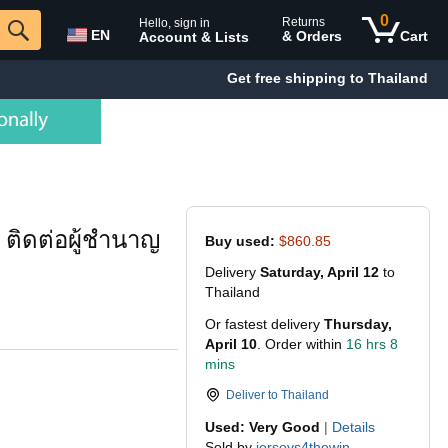
0
Returns
Hello, sign in
EN
& Orders
Cart
Account & Lists
Get free shipping to Thailand
 ติดต่อผู้ชำนาญ
Buy used:
$860.85
Delivery
Saturday, April 12
to
Thailand
Or fastest delivery
Thursday,
April 10
. Order within
16 hrs 8
mins
Deliver to
Thailand
Used: Very Good
|
Details
Sold by
jerseys4thewin