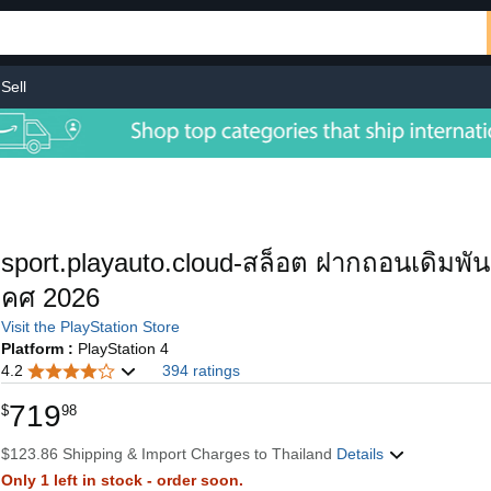
Sell
sport.playauto.cloud-สล็อต ฝากถอนเดิมพัน
คศ 2026
Visit the PlayStation Store
Platform :
PlayStation 4
4.2
394 ratings
719
$
98
$123.86 Shipping & Import Charges to Thailand
Details
Only 1 left in stock - order soon.